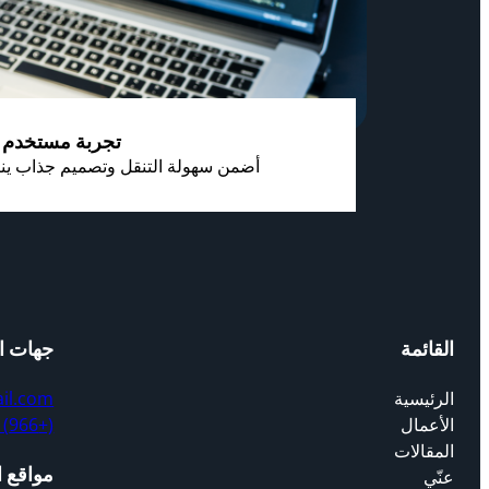
تجربة مستخدم
أضمن سهولة التنقل وتصميم جذاب ينا
القائمة
جهات ا
الرئيسية
il.com
الأعمال
(+966) 507450982
المقالات
مواقع ا
عنّي